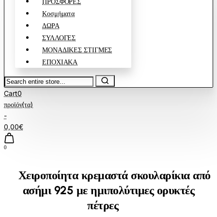
ΠΡΟΣΦΟΡΕΣ
Κοσμήματα
ΔΩΡΑ
ΣΥΛΛΟΓΕΣ
ΜΟΝΑΔΙΚΕΣ ΣΤΙΓΜΕΣ
ΕΠΟΧΙΑΚΑ
Search
entire
Cart
0
store...
προϊόν(τα)
-
0,00€
0
Χειροποίητα κρεμαστά σκουλαρίκια από
ασήμι 925 με ημιπολύτιμες ορυκτές
πέτρες