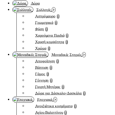
Δώρα
Συλλογές
Ασπρόμαυρο
0
Γεωμετρικά
0
Φύση
0
Χαρούμενα Παιδιά
0
Χρυσή κομψότητα
0
Χρώμα
0
Μοναδικές Στιγμές
Αποφοίτηση
0
Βάπτιση
0
Γάμος
0
Γέννηση
0
Γιορτή Μητέρας
0
Δώρα για Δάσκαλο-Δασκάλα
0
Εποχιακά
Ανοιξιάτικα κοσμήματα
0
Αγίου Βαλεντίνου
0