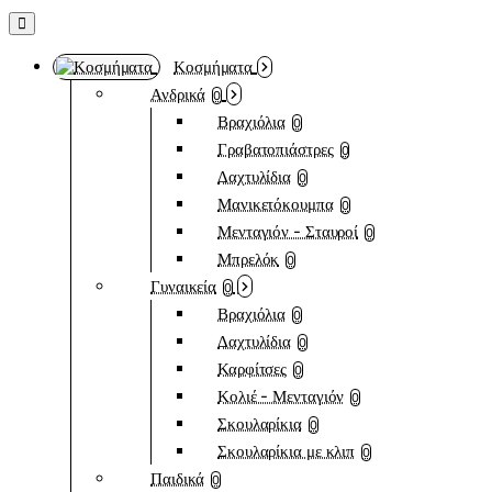
Κοσμήματα
Ανδρικά
0
Βραχιόλια
0
Γραβατοπιάστρες
0
Δαχτυλίδια
0
Μανικετόκουμπα
0
Μενταγιόν - Σταυροί
0
Μπρελόκ
0
Γυναικεία
0
Βραχιόλια
0
Δαχτυλίδια
0
Καρφίτσες
0
Κολιέ - Μενταγιόν
0
Σκουλαρίκια
0
Σκουλαρίκια με κλιπ
0
Παιδικά
0