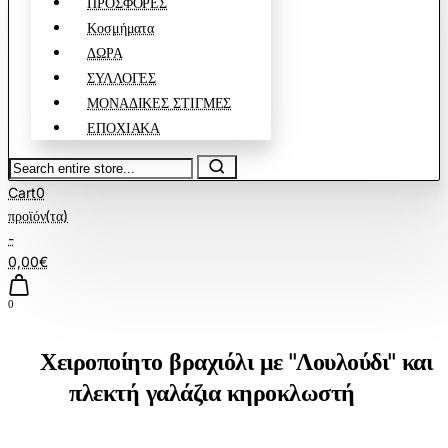
ΠΡΟΣΦΟΡΕΣ
Κοσμήματα
ΔΩΡΑ
ΣΥΛΛΟΓΕΣ
ΜΟΝΑΔΙΚΕΣ ΣΤΙΓΜΕΣ
ΕΠΟΧΙΑΚΑ
Search
entire
Cart
0
store...
προϊόν(τα)
-
0,00€
0
Χειροποίητο βραχιόλι με ''Λουλούδι'' και
πλεκτή γαλάζια κηροκλωστή