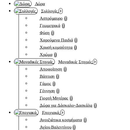
Δώρα
Συλλογές
Ασπρόμαυρο
0
Γεωμετρικά
0
Φύση
0
Χαρούμενα Παιδιά
0
Χρυσή κομψότητα
0
Χρώμα
0
Μοναδικές Στιγμές
Αποφοίτηση
0
Βάπτιση
0
Γάμος
0
Γέννηση
0
Γιορτή Μητέρας
0
Δώρα για Δάσκαλο-Δασκάλα
0
Εποχιακά
Ανοιξιάτικα κοσμήματα
0
Αγίου Βαλεντίνου
0