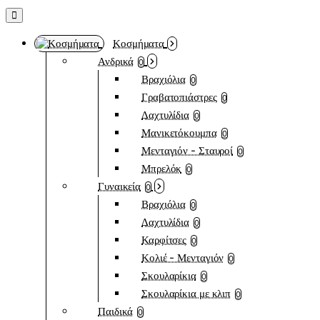
Κοσμήματα
Ανδρικά
0
Βραχιόλια
0
Γραβατοπιάστρες
0
Δαχτυλίδια
0
Μανικετόκουμπα
0
Μενταγιόν - Σταυροί
0
Μπρελόκ
0
Γυναικεία
0
Βραχιόλια
0
Δαχτυλίδια
0
Καρφίτσες
0
Κολιέ - Μενταγιόν
0
Σκουλαρίκια
0
Σκουλαρίκια με κλιπ
0
Παιδικά
0