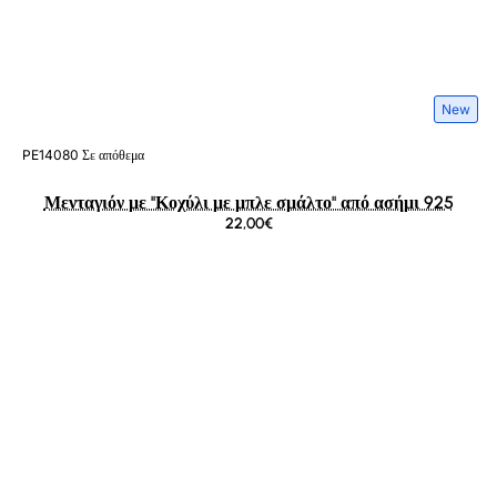
New
PE14080
Σε απόθεμα
Μενταγιόν με ''Κοχύλι με μπλε σμάλτο'' από ασήμι 925
22,00€