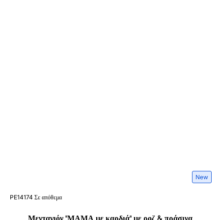
New
PE14174
Σε απόθεμα
Μενταγιόν ''ΜΑΜΑ με καρδιά'' με ροζ & πράσινα