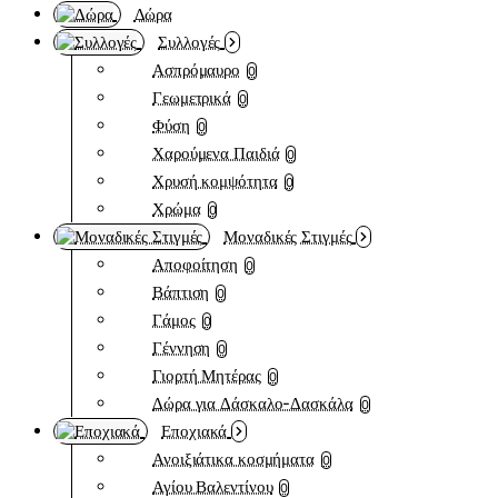
Δώρα
Συλλογές
Ασπρόμαυρο
0
Γεωμετρικά
0
Φύση
0
Χαρούμενα Παιδιά
0
Χρυσή κομψότητα
0
Χρώμα
0
Μοναδικές Στιγμές
Αποφοίτηση
0
Βάπτιση
0
Γάμος
0
Γέννηση
0
Γιορτή Μητέρας
0
Δώρα για Δάσκαλο-Δασκάλα
0
Εποχιακά
Ανοιξιάτικα κοσμήματα
0
Αγίου Βαλεντίνου
0