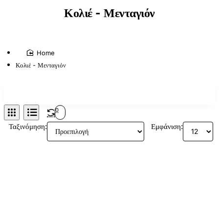
Κολιέ - Μενταγιόν
home
Κολιέ - Μενταγιόν
0
Ταξινόμηση:
Εμφάνιση: