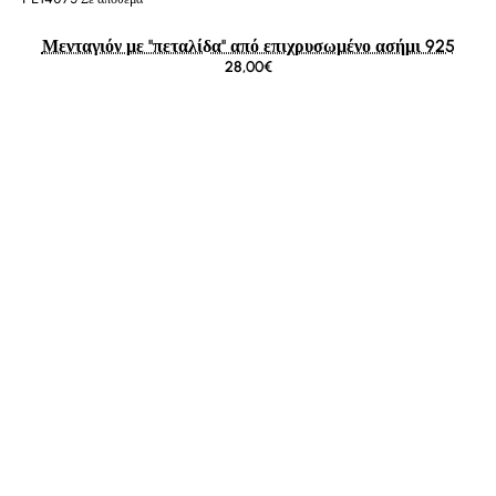
Μενταγιόν με ''πεταλίδα'' από επιχρυσωμένο ασήμι 925
28,00€