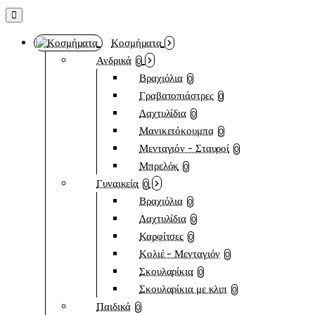
Κοσμήματα
Ανδρικά
0
Βραχιόλια
0
Γραβατοπιάστρες
0
Δαχτυλίδια
0
Μανικετόκουμπα
0
Μενταγιόν - Σταυροί
0
Μπρελόκ
0
Γυναικεία
0
Βραχιόλια
0
Δαχτυλίδια
0
Καρφίτσες
0
Κολιέ - Μενταγιόν
0
Σκουλαρίκια
0
Σκουλαρίκια με κλιπ
0
Παιδικά
0