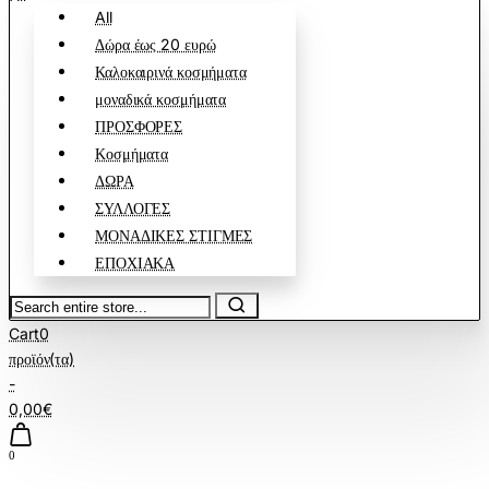
All
Δώρα έως 20 ευρώ
Καλοκαιρινά κοσμήματα
μοναδικά κοσμήματα
ΠΡΟΣΦΟΡΕΣ
Κοσμήματα
ΔΩΡΑ
ΣΥΛΛΟΓΕΣ
ΜΟΝΑΔΙΚΕΣ ΣΤΙΓΜΕΣ
ΕΠΟΧΙΑΚΑ
Search
entire
Cart
0
store...
προϊόν(τα)
-
0,00€
0