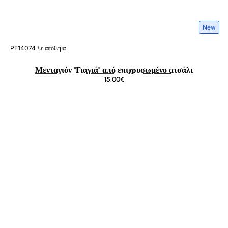
New
PE14074
Σε απόθεμα
Μενταγιόν ''Γιαγιά'' από επιχρυσωμένο ατσάλι
15,00€