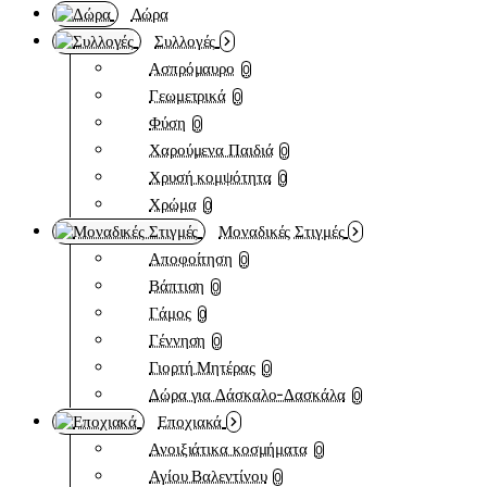
Δώρα
Συλλογές
Ασπρόμαυρο
0
Γεωμετρικά
0
Φύση
0
Χαρούμενα Παιδιά
0
Χρυσή κομψότητα
0
Χρώμα
0
Μοναδικές Στιγμές
Αποφοίτηση
0
Βάπτιση
0
Γάμος
0
Γέννηση
0
Γιορτή Μητέρας
0
Δώρα για Δάσκαλο-Δασκάλα
0
Εποχιακά
Ανοιξιάτικα κοσμήματα
0
Αγίου Βαλεντίνου
0