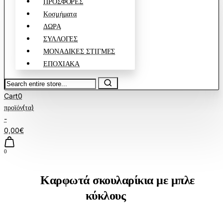
ΠΡΟΣΦΟΡΕΣ
Κοσμήματα
ΔΩΡΑ
ΣΥΛΛΟΓΕΣ
ΜΟΝΑΔΙΚΕΣ ΣΤΙΓΜΕΣ
ΕΠΟΧΙΑΚΑ
Search
entire
Cart
0
store...
προϊόν(τα)
-
0,00€
0
Καρφωτά σκουλαρίκια με μπλε
κύκλους