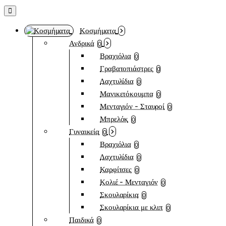
Κοσμήματα
Ανδρικά
0
Βραχιόλια
0
Γραβατοπιάστρες
0
Δαχτυλίδια
0
Μανικετόκουμπα
0
Μενταγιόν - Σταυροί
0
Μπρελόκ
0
Γυναικεία
0
Βραχιόλια
0
Δαχτυλίδια
0
Καρφίτσες
0
Κολιέ - Μενταγιόν
0
Σκουλαρίκια
0
Σκουλαρίκια με κλιπ
0
Παιδικά
0